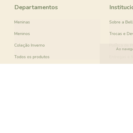
Departamentos
Instituci
Meninas
Sobre a Bel
Meninos
Trocas e De
Coleção Inverno
Política de 
Ao navega
Todos os produtos
Entregas e f
Meios de pagamento
Meios de envio