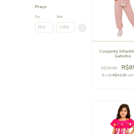
Preço
De
Até
Conjunto Infanti
Gatinho
R$8
R$94,90
2
x de
R$42,95
sem