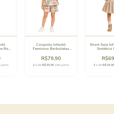
ntil
Conjunto Infantil
Short Saia Inf
ve Rosa
Feminino Borboletas
Sintético 
Encantadas Bellory
0
R$79,90
R$69
 juros
2
x de
R$39,95
sem juros
2
x de
R$34,9