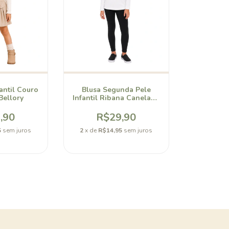
antil Couro
Blusa Segunda Pele
Bellory
Infantil Ribana Canelada
Unissex Bellory
,90
R$29,90
5
sem juros
2
x de
R$14,95
sem juros