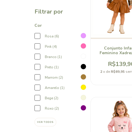
Filtrar por
Cor
Rosa (6)
Pink (4)
Conjunto Infa
Feminino Xadre
Branco (1)
Short Saia Couro 
R$139,9
Preto (1)
2
x de
R$69,95
sem
Marrom (2)
Amarelo (1)
Bege (2)
Roxo (2)
VER TODOS