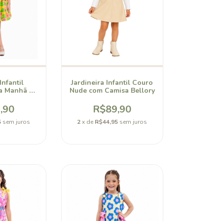
nfantil
Jardineira Infantil Couro
za Manhã de
Nude com Camisa Bellory
llory
,90
R$89,90
5
sem juros
2
x de
R$44,95
sem juros