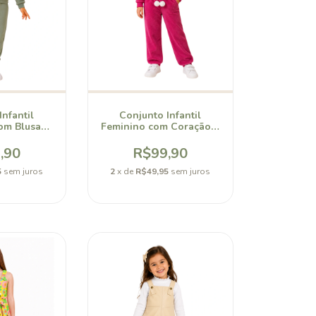
nfantil
Conjunto Infantil
om Blusa
Feminino com Coração e
e Laço
Calça Jogger
,90
R$99,90
5
sem juros
2
x de
R$49,95
sem juros