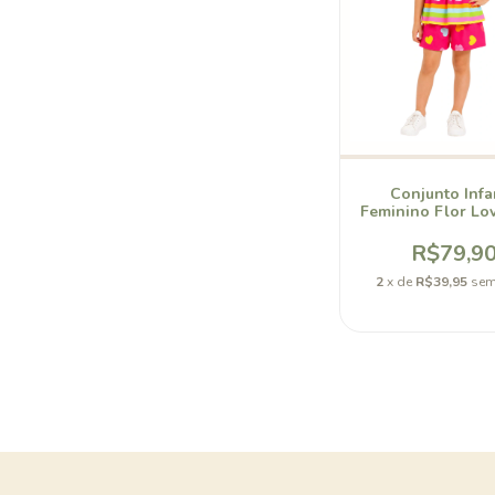
Conjunto Infa
Feminino Flor Lo
Bellory
R$79,9
2
x de
R$39,95
sem