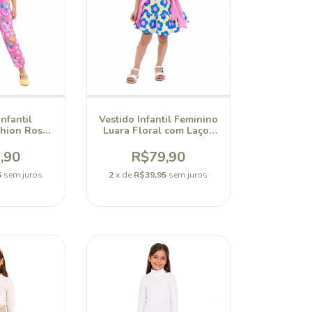
nfantil
Vestido Infantil Feminino
shion Rosa
Luara Floral com Laços
ory
Bellory
,90
R$79,90
5
sem juros
2
x de
R$39,95
sem juros