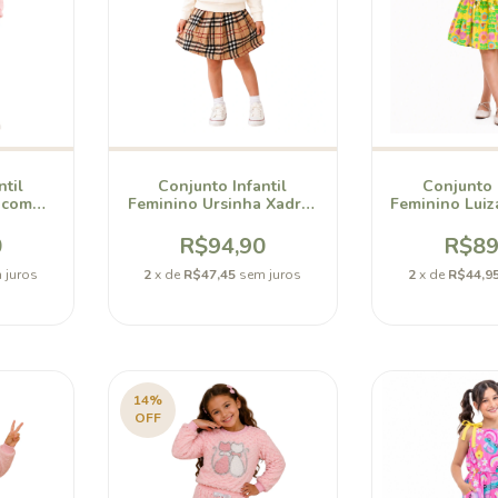
ntil
Conjunto Infantil
Conjunto I
 com
Feminino Ursinha Xadrez
Feminino Lui
 Calça
com Short Saia Bellory
Sol Be
0
R$94,90
R$89
 juros
2
x de
R$47,45
sem juros
2
x de
R$44,9
14
%
OFF