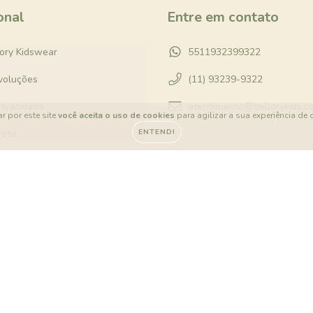
onal
Entre em contato
lory Kidswear
5511932399322
voluções
(11) 93239-9322
Privacidade
atendimento@bellorykids.c
r por este site
você aceita o uso de cookies
para agilizar a sua experiência de
rete
ENTENDI