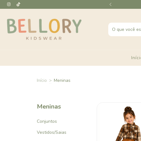
em juros em toda a loja
Iníc
Início
>
Meninas
Meninas
Conjuntos
Vestidos/Saias