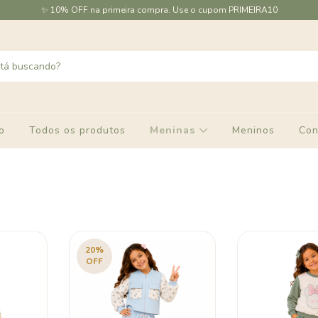
✨ 10% OFF na primeira compra. Use o cupom PRIMEIRA10
io
Todos os produtos
Meninas
Meninos
Con
20
%
OFF