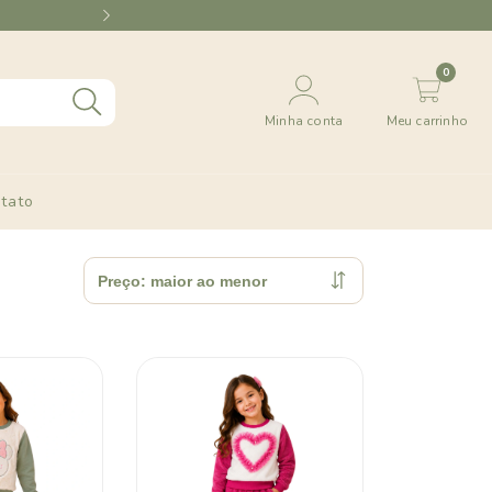
🚚 Frete grátis para Sul e Sude
0
Minha conta
Meu carrinho
tato