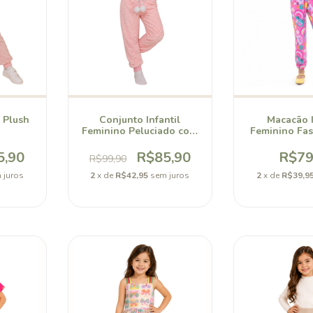
l Plush
Conjunto Infantil
Macacão I
Feminino Peluciado com
Feminino Fa
Gatinhos
Bell
5,90
R$85,90
R$79
R$99,90
 juros
2
x de
R$42,95
sem juros
2
x de
R$39,9