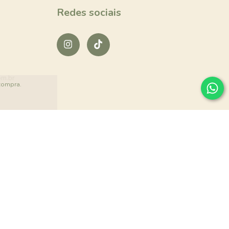
Redes sociais
om.br
 compra.
Bellory Kidswear
LETICIA RUIZ FERNANDES DE OLIVEIRA
CNPJ: 32.645.967/0001-17
Guarulhos/SP