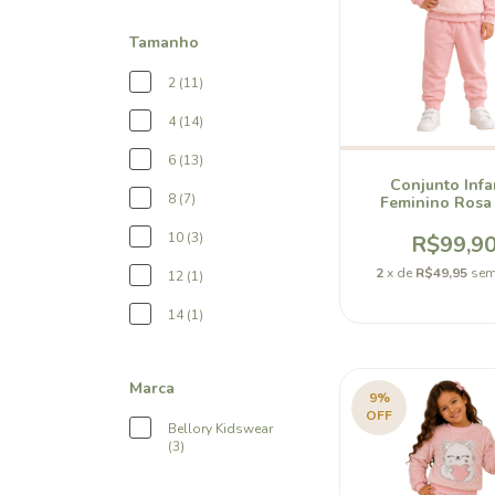
Tamanho
2 (11)
4 (14)
6 (13)
Conjunto Infa
8 (7)
Feminino Rosa
Blusa Felpuda e
Jogger
10 (3)
R$99,9
2
x de
R$49,95
sem
12 (1)
14 (1)
Marca
9
%
OFF
Bellory Kidswear
(3)