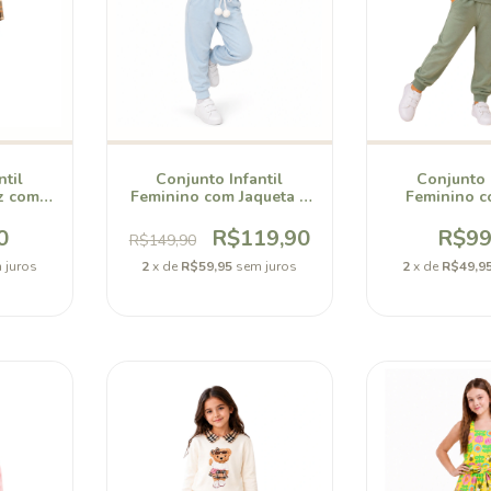
ntil
Conjunto Infantil
Conjunto I
z com
Feminino com Jaqueta e
Feminino c
Bellory
Calça Jogger
Felpuda 
0
R$119,90
R$99
R$149,90
 juros
2
x de
R$59,95
sem juros
2
x de
R$49,9