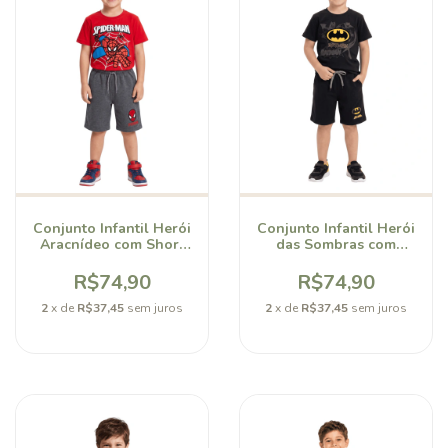
Conjunto Infantil Herói
Conjunto Infantil Herói
Aracnídeo com Short
das Sombras com
em Moletinho Bellory
Short em Moletinho
Bellory
R$74,90
R$74,90
2
x de
R$37,45
sem juros
2
x de
R$37,45
sem juros