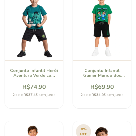
Conjunto Infantil Herói
Conjunto Infantil
Aventura Verde com
Gamer Mundo dos
Short em Moletinho
Blocos Bellory
Bellory
R$74,90
R$69,90
2
x de
R$37,45
sem juros
2
x de
R$34,95
sem juros
8
%
OFF