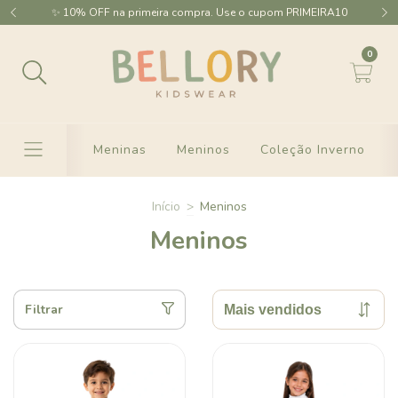
✨ 10% OFF na primeira compra. Use o cupom PRIMEIRA10
0
Meninas
Meninos
Coleção Inverno
Início
>
Meninos
Meninos
Filtrar