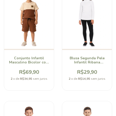
Conjunto Infantil
Blusa Segunda Pele
Masculino Bicolor com
Infantil Ribana
Short Cargo Bellory
Canelada Unissex
Bellory
R$69,90
R$29,90
2
x de
R$34,95
sem juros
2
x de
R$14,95
sem juros